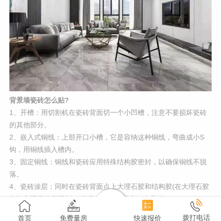
背景墙瓷砖怎么贴?
1、开槽：用切割机在瓷砖背面切一个小凹槽，注意不要损坏瓷砖
的其他部分。
2、嵌入式铜线：上部开口小槽，它是容纳这种铜线，弯曲成小S
钩，用铜线插入槽内。
3、固定铜线：铜线和瓷砖应用特殊结构胶密封，以确保铜线不脱
落。
4、瓷砖涂层：同时在瓷砖背面点上大理石胶和结构胶(在大理石胶
中加入适量的凝固剂)，毕竟依靠铜线固定一点悬挂。
5、墙上的瓷砖：瓷砖贴在墙上，同时还要在铜线的挂钩处拧紧拧
拨打电话
首页
免费量房
快速报价