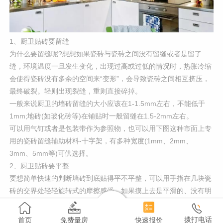
1、厨卫贴砖要留缝
为什么要留缝呢?想想如果瓷砖与瓷砖之间没有留缝或者是留了
缝，环境温度一旦发生变化，出现过高或过低的情况时，热胀冷缩
会使得瓷砖没有多余的空间来“变形”，会导致瓷砖之间相互挤压，
最终破裂。轻则出现裂缝，重则直接碎掉。
一般来说厨卫的墙砖留缝的大小应该在1-1.5mm左右，不能低于
1mm;地砖(如玻化砖等)在铺贴时一般留缝在1.5-2mm左右。
可以用气钉或者是包装带作为参照物，也可以用下图这种市面上专
用的瓷砖留缝辅助材料-十字架，有多种宽度(1mm、2mm、
3mm、5mm等)可供选择。
2、厨卫贴砖要平整
要想简单快速的判断墙砖到底贴得平不平整，可以用手指在几块瓷
砖的交界处轻轻旋转式的摩擦感受，如果摸上去是平滑的、没有明
显的刮到手指的感觉，一般来说就是平整的;也可以通过摩擦两块瓷
砖的接缝处，用同样的方式感受。
拨打电话
首页
免费量房
快速报价