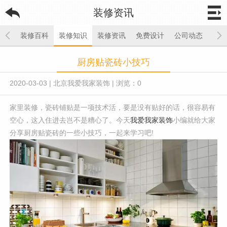
装修资讯
装修百科
装修知识
装修资讯
免费设计
公司动态
厨房贴瓷砖小技巧
2020-03-03
|
北京我爱我家装饰
|
浏览：
0
家里装修，瓷砖铺贴是一项技术活，要是没有贴好的话，很容易有
空心，这入住进去岂不是糟心了。今天
我爱我家装饰
小编就给大家
分享厨房贴瓷砖的一些小技巧，一起来学习吧!