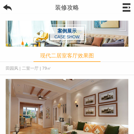
装修攻略
案例展示
CASE SHOW
现代二居室客厅效果图
田园风
|
二室一厅
|
79㎡